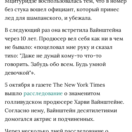
Мцитуридзе воспользовалась тем, что в номер
без стука вошел официант, который принес
лед для шампанского, и убежала.
В следующий раз она встретила Вайнштейна
через 10 лет. Продюсер вел себя как ни в чем
не бывало: «поцеловал мне руку и сказал
тихо: "Даже не думай кому-то что-то
говорить. Забудь обо всем. Будь умной
девочкой"».
5 октября в газете The New York Times
вышло
расследование
о знаменитом
голливудском продюсере Харви Вайнштейне.
Согласно нему, Вайнштейн десятилетиями
домогался актрис и подчиненных.
Через несколько дней расследование о