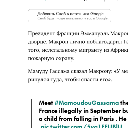
Добавить Сноб в источники Google
Сноб будет чаще появляться у вас в Google.
Президент Франции Эммануэль Макрон
дворце. Макрон лично поблагодарил Гас
того, нелегальному мигранту из Африк
пожарную охрану.
Мамуду Гассама сказал Макрону: «У ме
ринулся туда, чтобы спасти его».
Meet 
#MamoudouGassama
 th
France illegally in September b
a child from falling in Paris . He 
.
pic.twitter.com/5va1EFUBlU