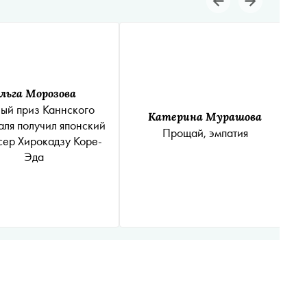
льга Морозова
ный приз Каннского
Катерина Мурашова
аля получил японский
Прощай, эмпатия
ер Хирокадзу Коре-
Эда