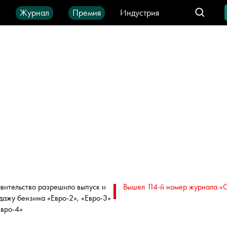
ы
Журнал
Премия
Индустрия
део
Город
IT-продукты
вительство разрешило выпуск и
Вышел 114-й номер журнала «
дажу бензина «Евро-2», «Евро-3»
Евро-4»