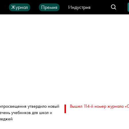
ы
Журнал
Премия
Индустрия
део
Город
IT-продукты
просвещения утвердило новый
Вышел 114-й номер журнала «
ечень учебников для школ и
леджей