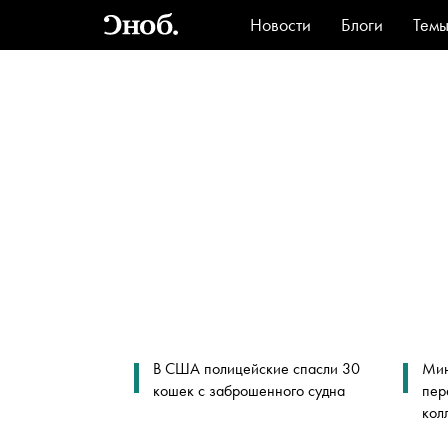
Новости
Блоги
Тем
Стиль
Ви
В США полицейские спасли 30
Мин
кошек с заброшенного судна
пер
кол