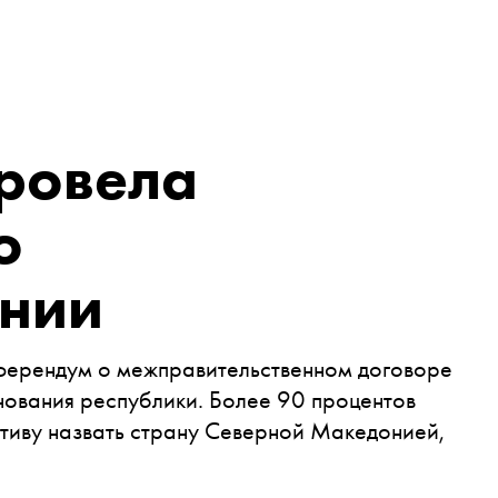
ровела
о
нии
ферендум о межправительственном договоре
нования республики. Более 90 процентов
иву назвать страну Северной Македонией,