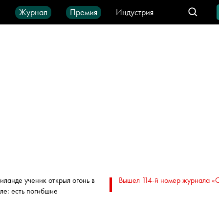
ы
Журнал
Премия
Индустрия
део
Город
IT-продукты
аиланде ученик открыл огонь в
Вышел 114-й номер журнала «
ле: есть погибшие