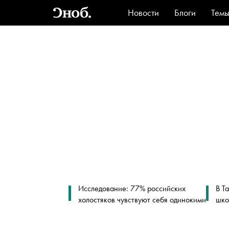
Новости
Блоги
Тем
Стиль
Ви
Исследование: 77% российских
В Т
холостяков чувствуют себя одинокими
шко