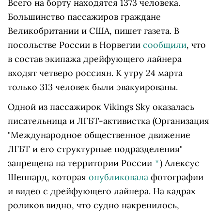
Всего на борту находятся 1373 человека.
Большинство пассажиров граждане
Великобритании и США, пишет газета.
В
посольстве России в Норвегии
сообщили
, что
в состав экипажа дрейфующего лайнера
входят четверо россиян.
К утру 24 марта
только 313 человек были эвакуированы.
Одной из пассажирок Vikings Sky оказалась
писательница и
ЛГБТ-активистка
(Организация
"Международное общественное движение
ЛГБТ и его структурные подразделения"
запрещена на территории России
*
)
Алексус
Шеппард, которая
опубликовала
фотографии
и видео с дрейфующего лайнера. На кадрах
роликов видно, что судно накренилось,