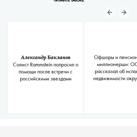
ЧИТАЙТЕ ТАКЖЕ
Офшоры и пенсион
Александр Бакланов
миллионерши: O
Солист Rammstein попросил о
рассказал об испа
помощи после встречи с
недвижимости окр
российскими звездами
главы «Ростеха» С
Чемезова