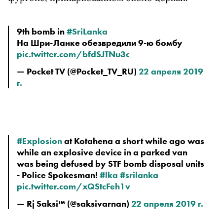
9th bomb in 
#SriLanka
На Шри-Ланке обезвредили 9-ю бомбу 
pic.twitter.com/bfdSJTNu3c
— Pocket TV (@Pocket_TV_RU) 
22 апреля 2019 
г.
#Explosion
 at Kotahena a short while ago was 
while an explosive device in a parked van 
was being defused by STF bomb disposal units 
- Police Spokesman! 
#lka
#srilanka
pic.twitter.com/xQStcFeh1v
— Rj Saksi™ (@saksivarnan) 
22 апреля 2019 г.