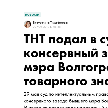
НОВОСТИ
Екатерина Тимофеева
20 МАЯ 2019 Г., 05:38
ТНТ подал в с
консервный 
мэра Волгогр
товарного зн
29 мая суд по интеллектуальным прав
консервного завода бывшего мэра Вол
Ищенко по поводу прав на товарный з