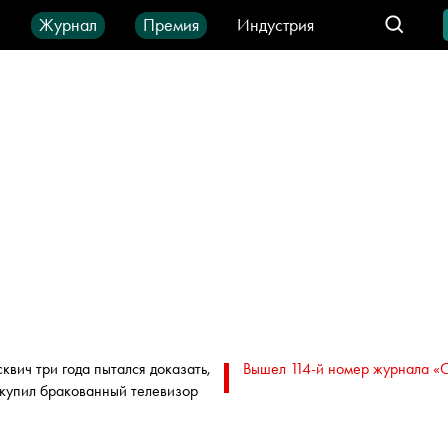
ы
Журнал
Премия
Индустрия
део
Город
IT-продукты
квич три года пытался доказать,
Вышел 114-й номер журнала «
 купил бракованный телевизор