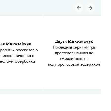
Дарья Миколайчук
рья Миколайчук
Последняя серия «Игры
рсантъ» рассказал о
престолов» вышла на
е мошенничества с
«Амедиатеке» с
иналами Сбербанка
полуторачасовой задержкой