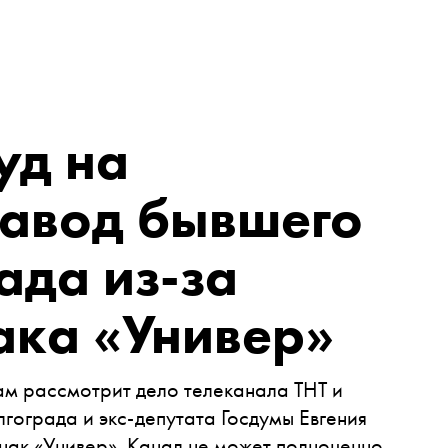
уд на
завод бывшего
ада из-за
ака «Универ»
ам рассмотрит дело телеканала ТНТ и
гограда и экс-депутата Госдумы Евгения
нак «Универ». Канал не может полноценно