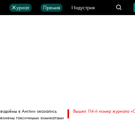
ы
Журнал
Премия
Индустрия
део
Город
IT-продукты
 водоёмы в Англии оказались
Вышел 114-й номер журнала «
рязнены токсичными химикатами