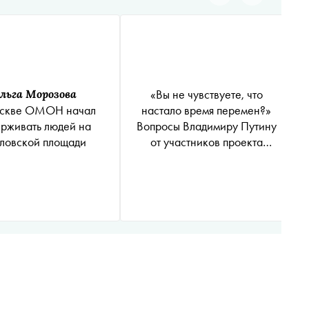
«Вы не чувствуете, что
льга Морозова
настало время перемен?»
скве ОМОН начал
Вопросы Владимиру Путину
рживать людей на
от участников проекта
ловской площади
«Сноб»