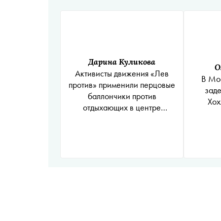
Дарина Куликова
О
Активисты движения «Лев
В Мо
против» применили перцовые
заде
баллончики против
Хох
отдыхающих в центре
Москвы людей