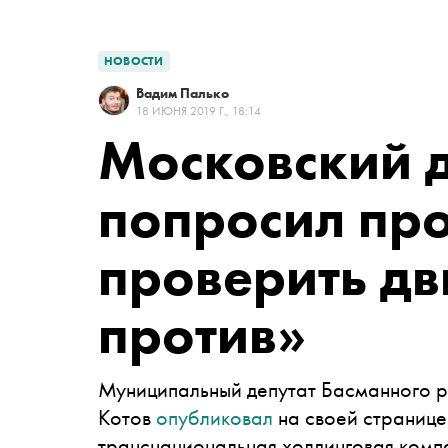
НОВОСТИ
Вадим Палько
18 ИЮНЯ 2019 Г., 18:14
Московский 
попросил пр
проверить д
против»
Муниципальный депутат Басманного 
Котов
опубликовал
на своей странице
транснациональная холдинговая компан