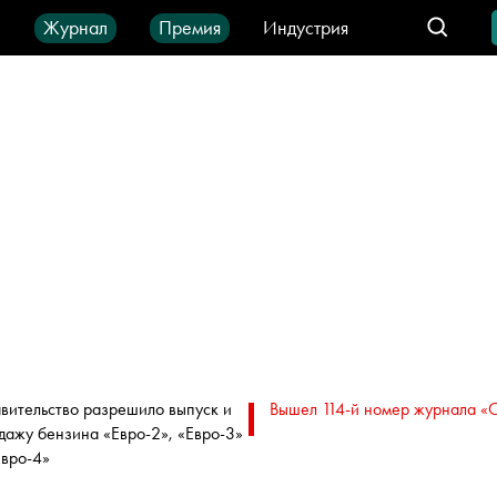
ы
Журнал
Премия
Индустрия
део
Город
IT-продукты
вительство разрешило выпуск и
Вышел 114-й номер журнала «
дажу бензина «Евро-2», «Евро-3»
Евро-4»