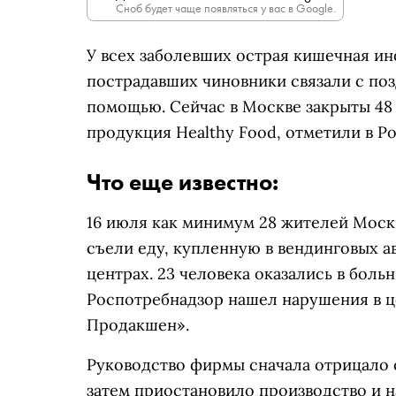
Сноб будет чаще появляться у вас в Google.
У всех заболевших
острая кишечная инф
пострадавших чиновники связали с по
помощью.
Сейчас в Москве закрыты 48
продукция Healthy Food, отметили в Р
Что еще известно:
16 июля как минимум 28 жителей Мос
съели еду, купленную в вендинговых ав
центрах. 23 человека оказались в боль
Роспотребнадзор нашел нарушения в 
Продакшен».
Руководство фирмы сначала отрицало с
затем п
риостановило производство и н