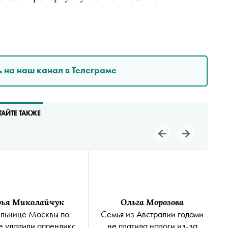
 на наш канал в Телеграме
ТАЙТЕ ТАКЖЕ
рья Миколайчук
Ольга Морозова
льнице Москвы по
Семья из Австралии годами
 удалили аппендикс
не платила налоги из-за