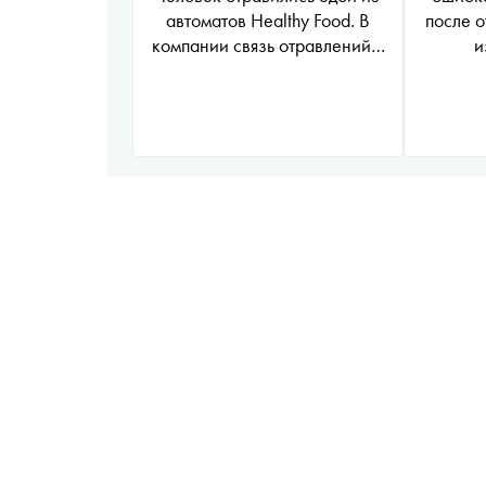
автоматов Healthy Food. В
после 
компании связь отравлений с
и
продукцией отрицают