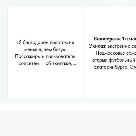
Екатерина Тимо
«Я благодарен пилотам не
Экипаж экстренно с
меньше, чем богу».
Подмосковье сам
Пассажиры и пользователи
открыл футбольный 
соцсетей — об экипаже,
Екатеринбурге. Ст
экстренно посадившем
встретил героев ов
самолет в Подмосковье