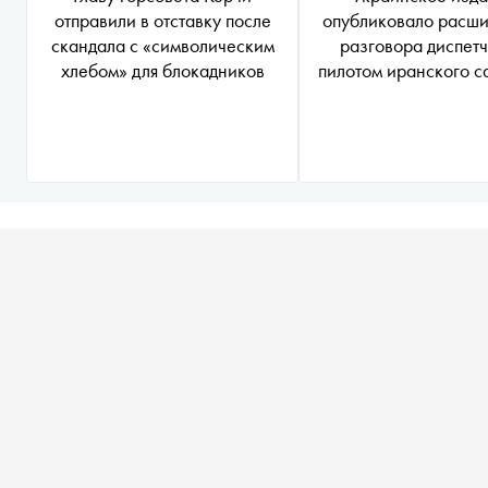
отправили в отставку после
опубликовало расш
скандала с «символическим
разговора диспетч
хлебом» для блокадников
пилотом иранского с
Он видел взрыв ра
сбившей «боинг»
Тегераном