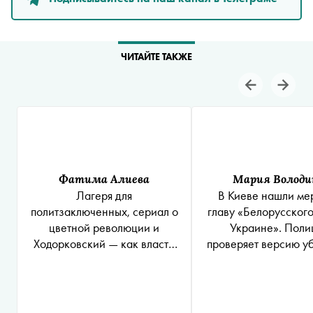
ЧИТАЙТЕ ТАКЖЕ
Фатима Алиева
Мария Володи
Лагеря для
В Киеве нашли ме
политзаключенных, сериал о
главу «Белорусского
цветной революции и
Украине». Поли
Ходорковский — как власти
проверяет версию уб
Белоруссии борются с
замаскированног
протестным движением,
суицид
которое снова ждут