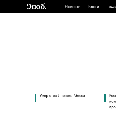
Новости
Блоги
Тем
Стиль
Ви
Умер отец Лионеля Месси
Рос
нач
про