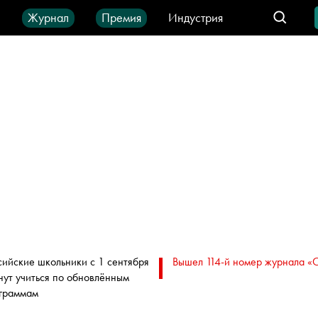
ы
Журнал
Премия
Индустрия
део
Город
IT-продукты
сийские школьники с 1 сентября
Вышел 114-й номер журнала «
нут учиться по обновлённым
граммам