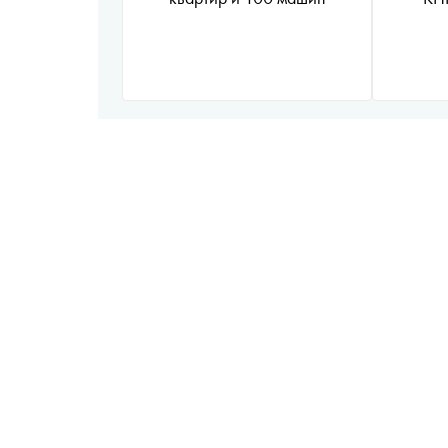
обрати
и 