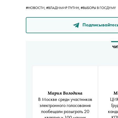
#НОВОСТИ,
#ВЛАДИМИР ПУТИН,
#ВЫБОРЫ В ГОСДУМУ
Подписывайтесь
ЧИ
Мария Володина
М
В Москве среди участников
ЦИК
электронного голосования
Гру
пообещали разыграть 20
канди
квартир и 100 машин
КПР