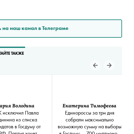
 на наш канал в Телеграме
ТАЙТЕ ТАКЖЕ
ария Володина
Екатерина Тимофеева
 исключил Павла
Единороссы за три дня
динина из списка
собрали максимально
датов в Госдуму от
возможную сумму на выборы
Ф. Партия хочет
в Госдуму — 700 миллионов