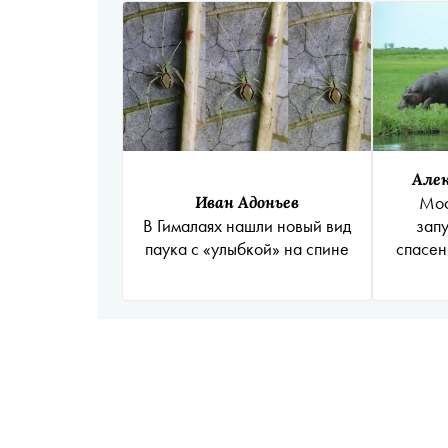
Алек
Иван Адоньев
Мос
В Гималаях нашли новый вид
зап
паука с «улыбкой» на спине
спасен