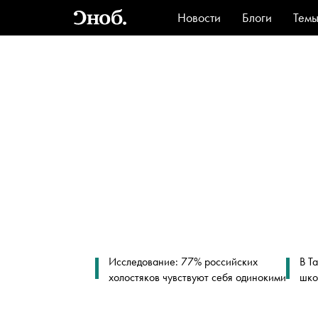
Новости
Блоги
Тем
Стиль
Ви
Исследование: 77% российских
В Т
холостяков чувствуют себя одинокими
шко