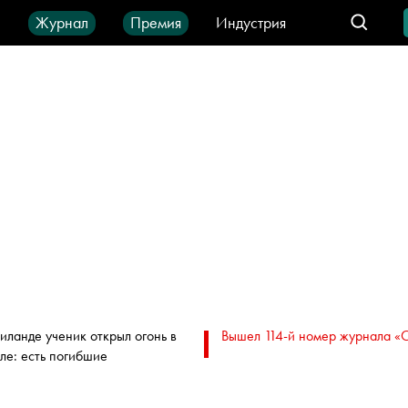
ы
Журнал
Премия
Индустрия
део
Город
IT-продукты
аиланде ученик открыл огонь в
Вышел 114-й номер журнала «
ле: есть погибшие