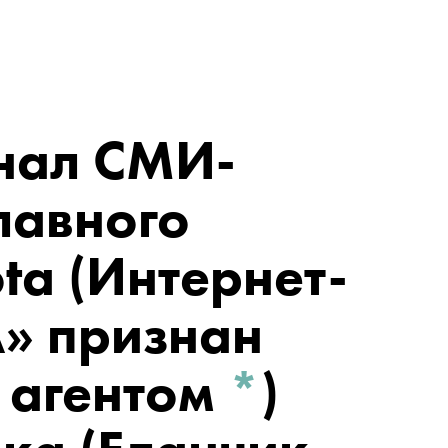
нал СМИ-
лавного
ta
(Интернет-
A» признан
 агентом
*
)