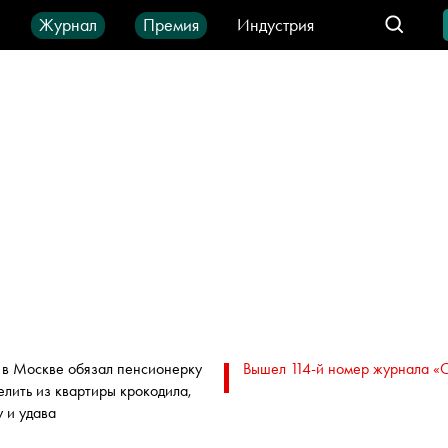
ы
Журнал
Премия
Индустрия
део
Город
IT-продукты
 в Москве обязал пенсионерку
Вышел 114-й номер журнала «
елить из квартиры крокодила,
у и удава