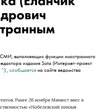
ика
(Еланчик
ндрович
странным
р СМИ, выполняющих функции иностранного
редактора издания
Sota
(Интернет-проект
м
*
)
,
сообщается
на сайте ведомства
ентов. Ранее 26 ноября Минюст внес в
тственностью
«Нобелевский призыв