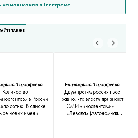
 на наш канал в Телеграме
ТАЙТЕ ТАКЖЕ
ерина Тимофеева
Екатерина Тимофеева
Количество
Двум третям россиян все
ноагентов» в России
равно, что власти признают
ило сотню. В списке
СМИ «иноагентами»—
ыре новых имени
«Левада»
(Автономная
Некоммерческая
Организация
«Аналитический Центр Юрия