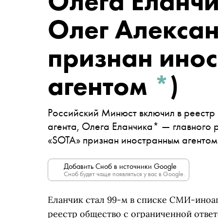
Олега Еланч
Олег Алекса
признан ино
агентом
*
)
Российский Минюст включил в реест
агента, Олега Еланчика* — главного 
«SOTA» признан иностранным агенто
Добавить Сноб в источники Google
Сноб будет чаще появляться у вас в Google.
Еланчик стал 99-м в списке СМИ-иноаг
реестр общество с ограниченной отве