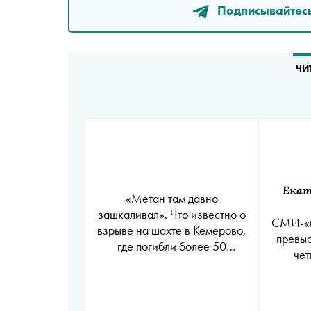
Подписывайтесь
ЧИ
Екат
«Метан там давно
зашкаливал». Что известно о
СМИ-«и
взрыве на шахте в Кемерово,
превыс
где погибли более 50
чет
человек