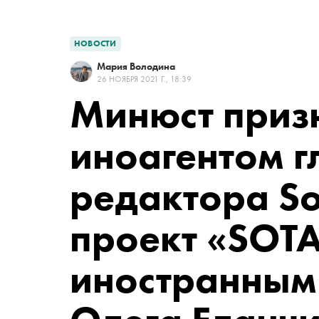
НОВОСТИ
Мария Володина
26 НОЯБРЯ 2021 Г., 18:39
Минюст приз
иноагентом г
редактора
So
проект «SOT
иностранным