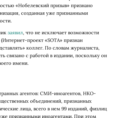
ностью «Нобелевский призыв» признано
анизация, созданная уже признанными
ости.
чик
заявил
, что не исключает возможности
(Интернет-проект «SOTA» признан
дставлять» коллег. По словам журналиста,
ь связано с работой в издании, поскольку он
воего имени.
странных агентов: СМИ-иноагентов, НКО-
бщественных объединений, признанных
ческие лица, всего в нем 99 изданий, физлиц
 уже признанными иноагентами. При этом