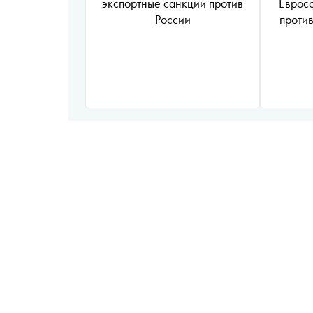
экспортные санкции против
Евросо
России
проти