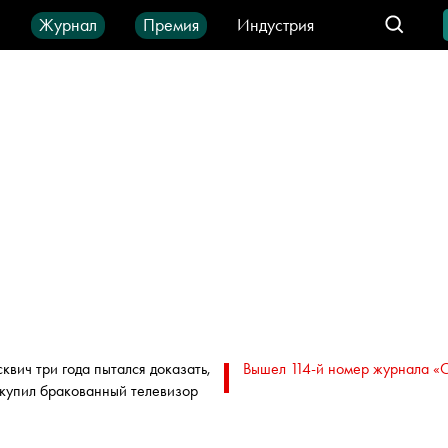
ы
Журнал
Премия
Индустрия
део
Город
IT-продукты
квич три года пытался доказать,
Вышел 114-й номер журнала «
 купил бракованный телевизор