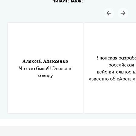
ЧИТАЙТЕ ТАКЖЕ
Японская разрабо
Алексей Алексенко
российская
Что это было?! Эпилог к
действительность
ковиду
известно об «Арепл
отечественном препа
коронавирус