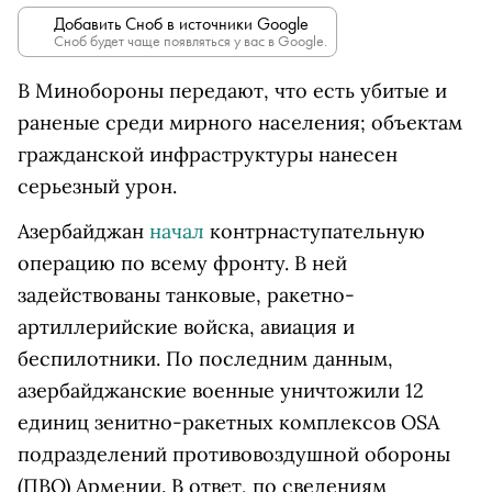
Добавить Сноб в источники Google
Сноб будет чаще появляться у вас в Google.
В Минобороны передают, что есть убитые и
раненые среди мирного населения; объектам
гражданской инфраструктуры нанесен
серьезный урон.
Азербайджан
начал
контрнаступательную
операцию по всему фронту. В ней
задействованы танковые, ракетно-
артиллерийские войска, авиация и
беспилотники. По последним данным,
азербайджанские военные уничтожили 12
единиц зенитно-ракетных комплексов OSA
подразделений противовоздушной обороны
(ПВО) Армении. В ответ, по сведениям