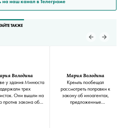
 на наш канал в Телеграме
ТАЙТЕ ТАКЖЕ
ария Володина
Мария Володина
ве у здания Минюста
Кремль пообещал
адержали трех
рассмотреть поправки к
исток. Они вышли на
закону об иноагентах,
ю против закона об
предложенные
странных агентах
независимыми СМИ