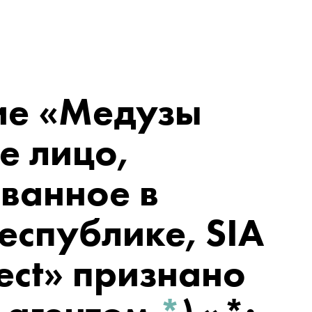
ие
«Медузы
е лицо,
ванное в
еспублике, SIA
ect» признано