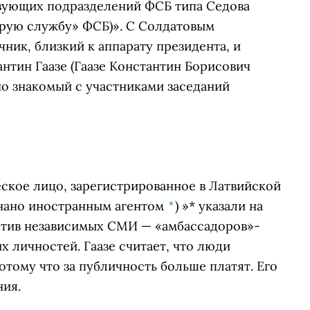
твующих подразделений ФСБ типа Седова
торую службу» ФСБ)». С Солдатовым
ник, близкий к аппарату президента, и
нтин Гаазе
(Гаазе Константин Борисович
но знакомый с участниками заседаний
кое лицо, зарегистрированное в Латвийской
знано иностранным агентом
*
)
»* указали на
отив независимых СМИ — «амбассадоров»-
х личностей. Гаазе считает, что люди
отому что за публичность больше платят. Его
ия.