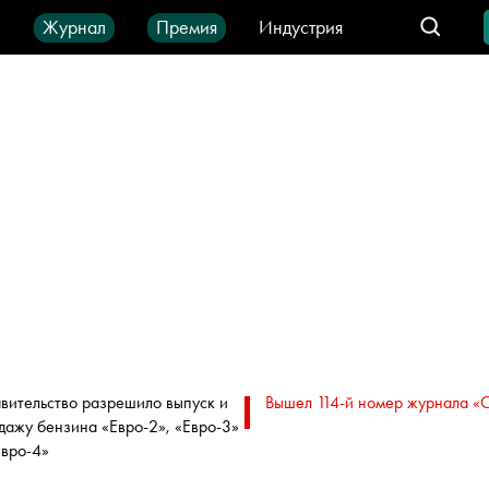
ы
Журнал
Премия
Индустрия
део
Город
IT-продукты
вительство разрешило выпуск и
Вышел 114-й номер журнала «
дажу бензина «Евро-2», «Евро-3»
Евро-4»