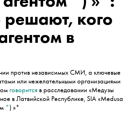
 агентом
*
)
»*:
 решают, кого
агентом в
нии против независимых СМИ, а ключевые
атами или нежелательными организациями
том
говорится
в расследовании
«Медузы
ное в Латвийской Республике, SIA «Medusa
ом
*
)
»*