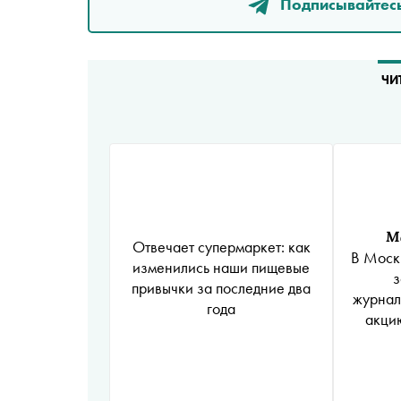
Подписывайтесь
ЧИ
М
Отвечает супермаркет: как
В Моск
изменились наши пищевые
з
привычки за последние два
журнал
года
акци
ино