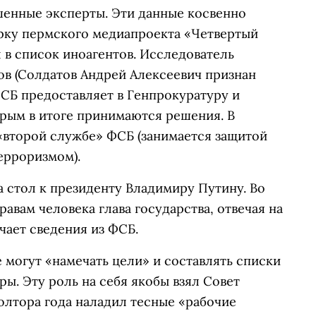
енные эксперты. Эти данные косвенно
рку пермского медиапроекта «Четвертый
 в список иноагентов. Исследователь
ов
(Солдатов Андрей Алексеевич признан
ФСБ предоставляет в Генпрокуратуру и
рым в итоге принимаются решения. В
 «второй службе» ФСБ (занимается защитой
ерроризмом).
а стол к президенту Владимиру Путину. Во
равам человека глава государства, отвечая на
учает сведения из ФСБ.
е могут «намечать цели» и составлять списки
ы. Эту роль на себя якобы взял Совет
олтора года наладил тесные «рабочие