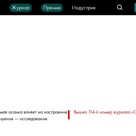
ы
Журнал
Премия
Индустрия
део
Город
IT-продукты
мая осанка влияет на настроение
Вышел 114-й номер журнала «
ешения — исследование