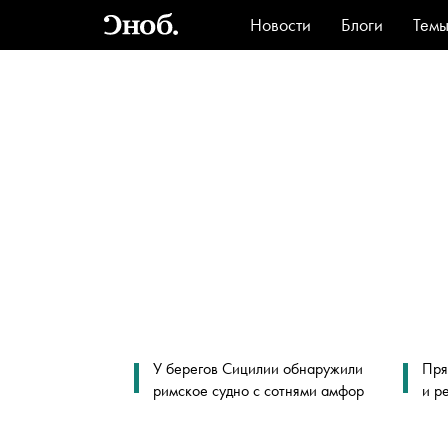
Новости
Блоги
Тем
Стиль
Ви
У берегов Сицилии обнаружили
Пря
римское судно с сотнями амфор
и р