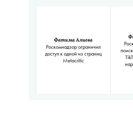
Ф
Фатима Алиева
Рос
Роскомнадзор ограничил
поиск
доступ к одной из страниц
Tik
Metacritic
нар