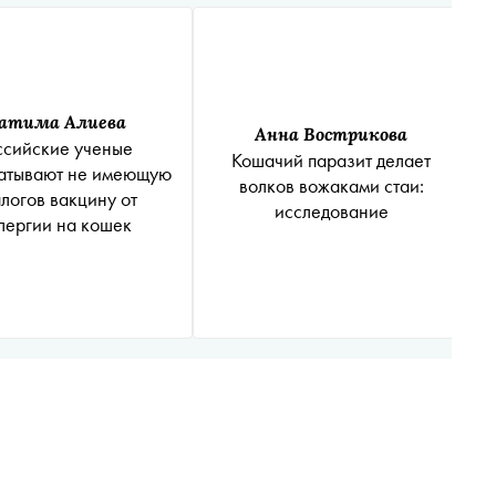
атима Алиева
Анна Вострикова
ссийские ученые
Кошачий паразит делает
атывают не имеющую
волков вожаками стаи:
логов вакцину от
исследование
лергии на кошек