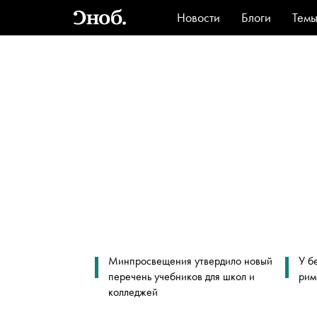
Новости
Блоги
Тем
Стиль
Ви
Минпросвещения утвердило новый
У б
перечень учебников для школ и
рим
колледжей