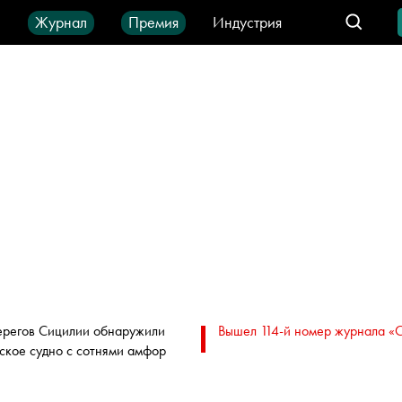
ы
Журнал
Премия
Индустрия
део
Город
IT-продукты
ерегов Сицилии обнаружили
Вышел 114-й номер журнала «
ское судно с сотнями амфор