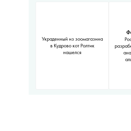
Ф
Украденный из зоомагазина
Ро
в Кудрово кот Ролтик
разраб
нашелся
ана
ал