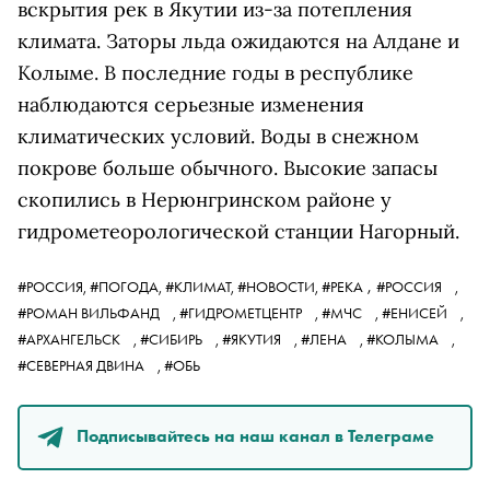
вскрытия рек в Якутии из-за потепления
климата. Заторы льда ожидаются на Алдане и
Колыме. В последние годы в республике
наблюдаются серьезные изменения
климатических условий. Воды в снежном
покрове больше обычного. Высокие запасы
скопились в Нерюнгринском районе у
гидрометеорологической станции Нагорный.
,
#РОССИЯ,
#ПОГОДА,
#КЛИМАТ,
#НОВОСТИ,
#РЕКА
#РОССИЯ
,
#РОМАН ВИЛЬФАНД
,
#ГИДРОМЕТЦЕНТР
,
#МЧС
,
#ЕНИСЕЙ
,
#АРХАНГЕЛЬСК
,
#СИБИРЬ
,
#ЯКУТИЯ
,
#ЛЕНА
,
#КОЛЫМА
,
#СЕВЕРНАЯ ДВИНА
,
#ОБЬ
Подписывайтесь на наш канал в Телеграме