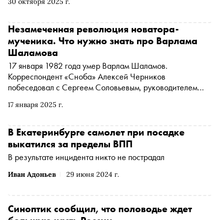
30 октября 2025 г.
Незамеченная революция новатора-
мученика. Что нужно знать про Варлама
Шаламова
17 января 1982 года умер Варлам Шаламов.
Корреспондент «Сноба» Алексей Черников
побеседовал с Сергеем Соловьевым, руководителем
проекта Shalamov.ru и главным специалистом
17 января 2025 г.
Российского государственного архива социально-
политической истории, о том, какую революцию
Шаламов совершил в литературе, чем он отличается от
В Екатеринбурге самолет при посадке
Фуко, как помогает противостоять «цифровому
выкатился за пределы ВПП
концлагерю» и тотальному «Диснейленду», как
В результате инцидента никто не пострадал
сохранить себя в нечеловеческих условиях и грозят ли
они нам в скором будущем
Иван Адоньев
29 июня 2024 г.
Синоптик сообщил, что половодье ждет