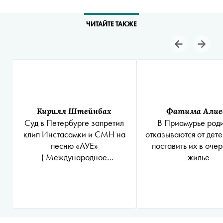
ЧИТАЙТЕ ТАКЖЕ
Кирилл Штейнбах
Фатима Алие
Суд в Петербурге запретил
В Приамурье род
клип Инстасамки и CMH на
отказываются от дете
песню
«АУЕ»
поставить их в очер
( Международное
жилье
общественное движение
«Арестантское уголовное
единство» (другие
используемые наименования
«Арестантский уклад един»,