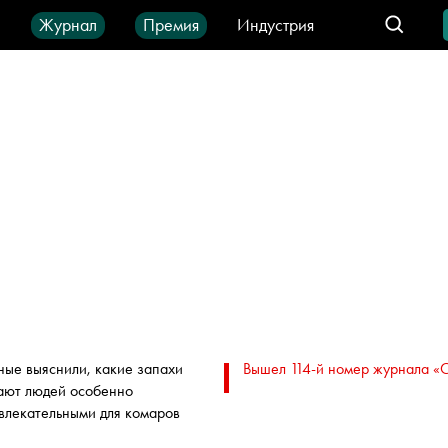
ы
Журнал
Премия
Индустрия
део
Город
IT-продукты
ные выяснили, какие запахи
Вышел 114-й номер журнала «
ают людей особенно
влекательными для комаров