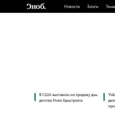
Новости
Блоги
Тем
Стиль
Ви
В США выставили на продажу дом
Учё
детства Нила Армстронга
дел
при