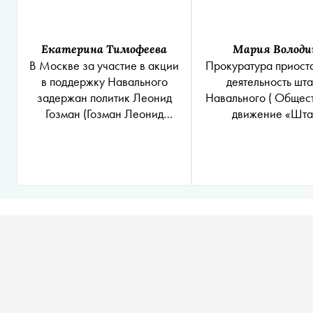
Екатерина Тимофеева
Мария Володи
В Москве за участие в акции
Прокуратура приост
в поддержку Навального
деятельность
шта
задержан политик
Леонид
Навального
( Общес
Гозман
(Гозман Леонид
движение «Шт
Яковлевич признан
Навального» запре
иностранным агентом
*
)
территории Росси
решения суда о пр
их экстремистск