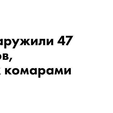
аружили 47
в,
 комарами