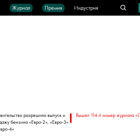
ы
Журнал
Премия
Индустрия
део
Город
IT-продукты
вительство разрешило выпуск и
Вышел 114-й номер журнала «
дажу бензина «Евро-2», «Евро-3»
Евро-4»