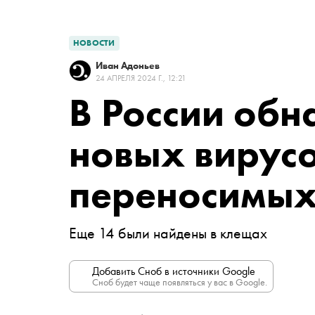
НОВОСТИ
Иван Адоньев
24 АПРЕЛЯ 2024 Г., 12:21
В России обн
новых вирусо
переносимых
Еще 14 были найдены в клещах
Добавить Сноб в источники Google
Сноб будет чаще появляться у вас в Google.