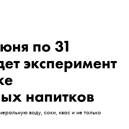
июня по 31
дет эксперимент
ке
ных напитков
еральную воду, соки, квас и не только