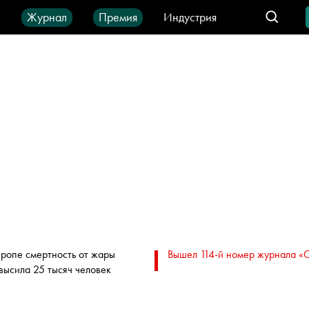
ы
Журнал
Премия
Индустрия
део
Город
IT-продукты
вропе смертность от жары
Вышел 114-й номер журнала «
высила 25 тысяч человек