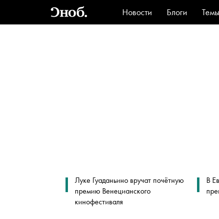
Новости
Блоги
Тем
Стиль
Ви
Луке Гуаданьино вручат почётную
В Е
премию Венецианского
пре
кинофестиваля