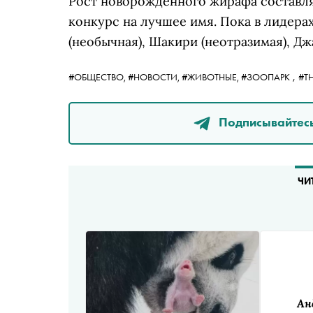
Рост новорожденного жирафа составляе
конкурс на лучшее имя. Пока в лидера
(необычная), Шакири (неотразимая), Дж
,
#ОБЩЕСТВО,
#НОВОСТИ,
#ЖИВОТНЫЕ,
#ЗООПАРК
#T
Подписывайтесь
ЧИ
Ан