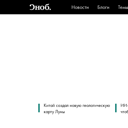
Новости
Блоги
Тем
Стиль
Ви
Китай создал новую геологическую
ИИ-
карту Луны
что