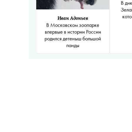
В ди
Зела
кото
Иван Адоньев
В Московском зоопарке
впервые в истории России
родился детеныш большой
панды