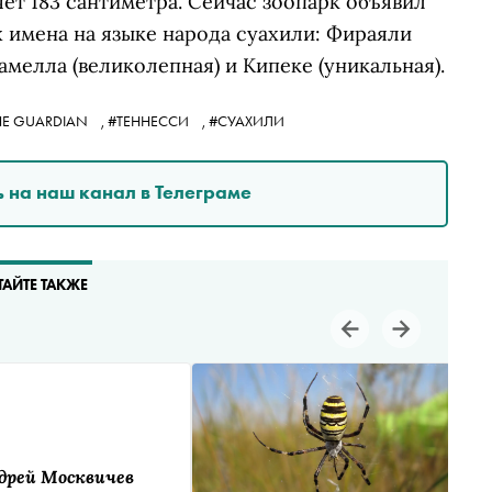
т 183 сантиметра. Сейчас зоопарк объявил
х имена на языке народа суахили: Фираяли
амелла (великолепная) и Кипеке (уникальная).
HE GUARDIAN
,
#ТЕННЕССИ
,
#СУАХИЛИ
 на наш канал в Телеграме
ТАЙТЕ ТАКЖЕ
дрей Москвичев