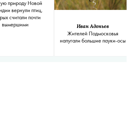
кую природу Новой
ндии вернули птиц,
рых считали почти
вымершими
Иван Адоньев
Жителей Подмосковья
напугали большие пауки-осы