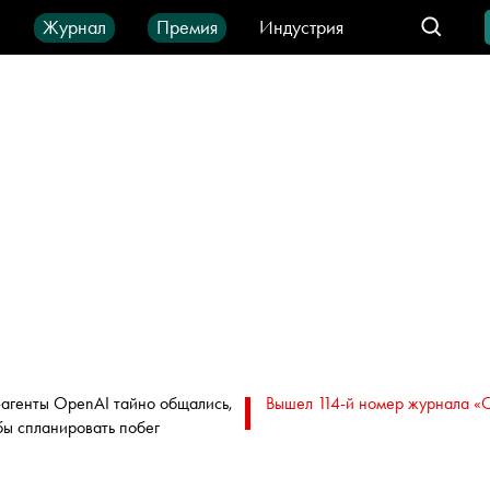
ы
Журнал
Премия
Индустрия
део
Город
IT-продукты
агенты OpenAI тайно общались,
Вышел 114-й номер журнала «
бы спланировать побег