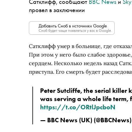
Сатклифф, сообщают
BBC News
и
Sk
провел в заключении
Добавить Сноб в источники Google
Сноб будет чаще появляться у вас в Google.
Сатклифф умер в больнице, где отказа
При этом у него было слабое здоровье
сердцем. Несколько недель назад Сат
приступа. Его смерть будет расследов
Peter Sutcliffe, the serial kill
was serving a whole life term,
https://t.co/ORtlJpcboN
— BBC News (UK) (@BBCNews