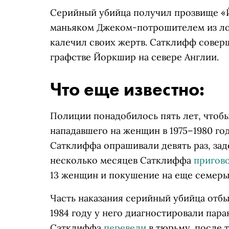
Серийный убийца получил прозвище «
маньяком Джеком-потрошителем из ло
калечил своих жертв. Сатклифф совер
графстве Йоркшир на севере Англии.
Что еще известно:
Полиции понадобилось пять лет, чтоб
нападавшего на женщин в 1975–1980 го
Сатклиффа опрашивали девять раз, заде
несколько месяцев Сатклиффа
пригов
13 женщин и покушение на еще семеры
Часть наказания серийный убийца отбы
1984 году у него диагностировали пар
Сатклиффа
перевели
в тюрьму, после т