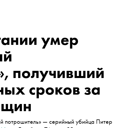
тании умер
ий
», получивший
ных сроков за
нщин
й потрошитель» — серийный убийца Питер