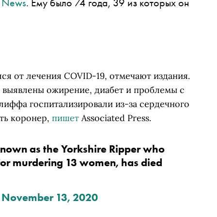
y News
. Ему было 74 года, 39 из которых он
лся от лечения COVID-19, отмечают издания.
, выявлены ожирение, диабет и проблемы с
клиффа госпитализировали из-за сердечного
ать коронер,
пишет
Associated Press.
er known as the Yorkshire Ripper who
 for murdering 13 women, has died
)
November 13, 2020