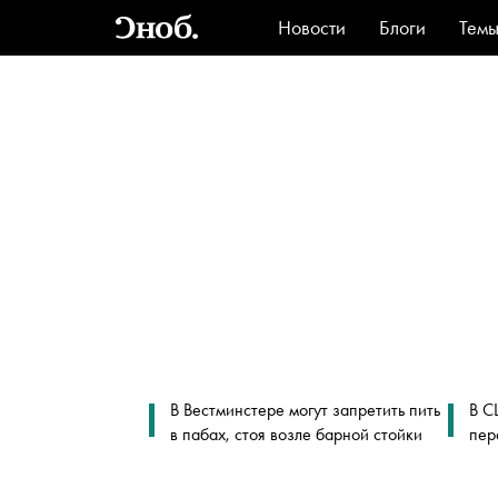
Новости
Блоги
Тем
Стиль
Ви
В Вестминстере могут запретить пить
В С
в пабах, стоя возле барной стойки
пер