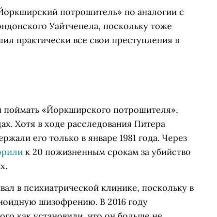
Йоркширский потрошитель» по аналогии с
ндонского Уайтчепела, поскольку тоже
шил практически все свои преступления в
ы поймать «Йоркширского потрошителя»,
дах. Хотя в ходе расследования Питера
ржали его только в январе 1981 года. Через
орили
к 20 пожизненным срокам за убийство
х.
вал в психиатрической клинике, поскольку в
аноидную шизофрению. В 2016 году
ого как установили, что он больше не