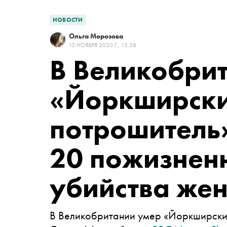
НОВОСТИ
Ольга Морозова
13 НОЯБРЯ 2020 Г., 15:38
В Великобри
«Йоркширск
потрошитель
20 пожизнен
убийства же
В Великобритании умер «Йоркширски