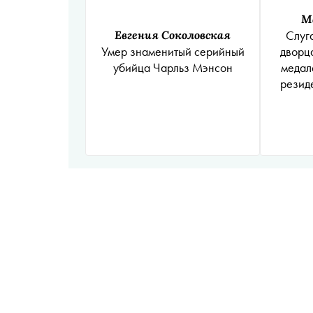
М
Евгения Соколовская
Слуг
Умер знаменитый серийный
дворц
убийца Чарльз Мэнсон
медал
резид
прод