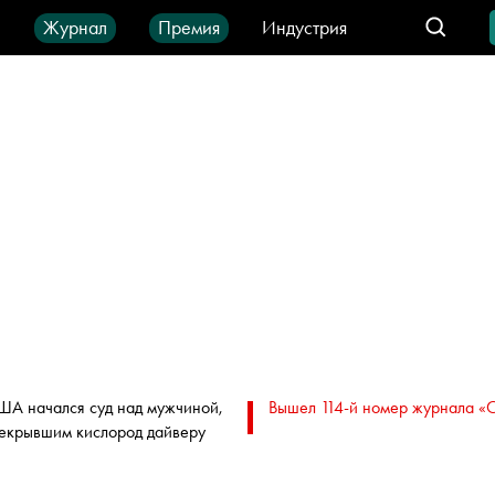
ы
Журнал
Премия
Индустрия
део
Город
IT-продукты
ША начался суд над мужчиной,
Вышел 114-й номер журнала «
екрывшим кислород дайверу