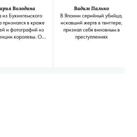
ария Володина
Вадим Палько
а из Букингемского
В Японии серийный убийца,
а признался в краже
искавший жертв в твиттере,
ей и фотографий из
признал себя виновным в
енции королевы. Он
преступлениях
авал их через eBay