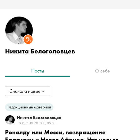
Никита Белоголовцев
Посты
О себе
Сначала новые
collapsed
Сначала новые
Редакционный материал
Никита Белоголовцев
Сначала старые
18 ИЮНЯ 2018 Г., 09:21
Роналду или Месси, возвращение
Бразилии и Новая Африка. Что нельзя
По популярности