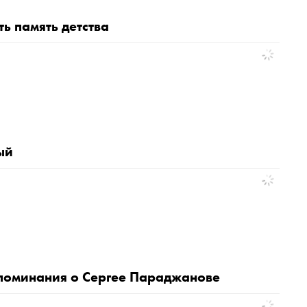
ь память детства
ый
споминания о Cергее Параджанове