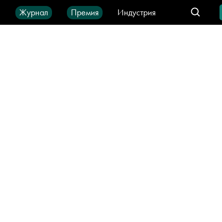
ы
Журнал
Премия
Индустрия
део
Город
IT-продукты