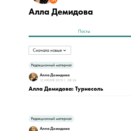
Алла Демидова
Посты
Сначала новые
collapsed
Сначала новые
Редакционный материал
Алла Демидова
Сначала старые
12 ИЮНЯ 2015 Г., 08:24
Алла Демидова: Турнесоль
По популярности
Редакционный материал
Алла Демидова