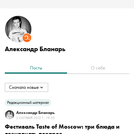
Александр Бланарь
Посты
О себе
Сначала новые
collapsed
Сначала новые
Редакционный материал
Александр Бланарь
Сначала старые
2 ОКТЯБРЯ 2012 Г., 19:35
Фестиваль Taste of Moscow: три блюда и
двенадцать поваров
По популярности