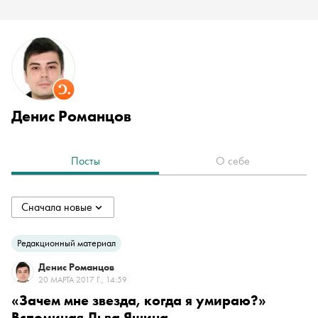
Денис Романцов
Посты
О себе
Сначала новые
collapsed
Сначала новые
Редакционный материал
Денис Романцов
Сначала старые
20 МАРТА 2017 Г., 14:59
«Зачем мне звезда, когда я умираю?»
Вспоминая Льва Яшина
По популярности