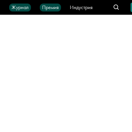
ы
Журнал
Премия
Индустрия
део
Город
IT-продукты