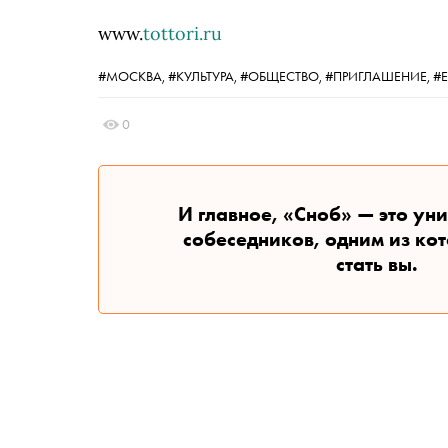
www.
tottori.ru
#МОСКВА,
#КУЛЬТУРА,
#ОБЩЕСТВО,
#ПРИГЛАШЕНИЕ,
#
0
И главное, «Сноб» — это ун
собеседников, одним из ко
стать вы.