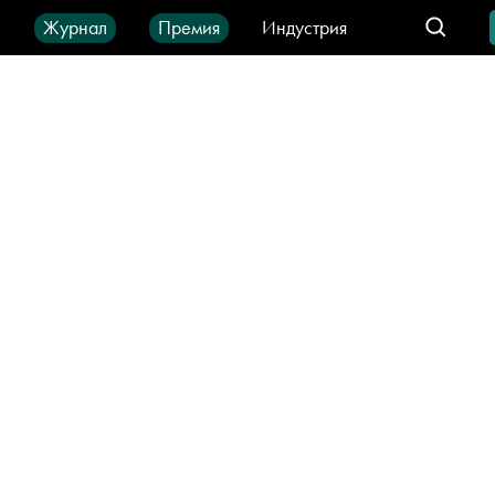
ы
Журнал
Премия
Индустрия
део
Город
IT-продукты