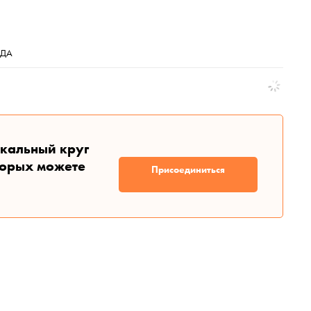
ЕДА
икальный круг
торых можете
Присоединиться