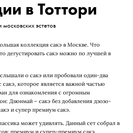
ции в Тоттори
и московских эстетов
большая коллекция сакэ в Москве. Что
что дегустировать сакэ можно по лучшей в
?
о слышали о сакэ или пробовали один-два
с сакэ, которое является важной частью
ран для ознакомления с огромным
он: Дзюнмай – сакэ без добавления дзозо-
сакэ и супер премиум сакэ.
лассика может удивлять. Данный сет собрал в
сов: премиум и супер-премиум сакэ,