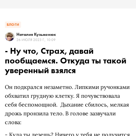
БЛОГИ
Наталия Кузьменюк
26 ИЮЛЯ 2023 Г., 10:09
- Ну что, Страх, давай
пообщаемся. Откуда ты такой
уверенный взялся
Он подкрался незаметно. Липкими ручонками
обхватил грудную клетку. Я почувствовала
себя беспомощной. Дыхание сбилось, мелкая
дрожь пронзила тело. В голове зазвучали
слова:
- Куда ты лезешь? Ничего у тебя не получится.