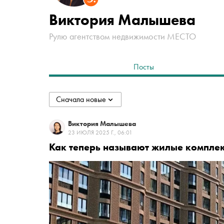
Виктория Малышева
Рулю агентством недвижимости МЕСТО
Посты
Сначала новые
collapsed
Сначала новые
Виктория Малышева
23 ИЮЛЯ 2025 Г., 06:01
Как теперь называют жилые комплек
Сначала старые
По популярности