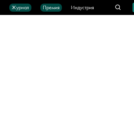
ы
Журнал
Премия
Индустрия
део
Город
IT-продукты