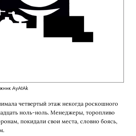
жник AyAtAk
анимала четвертый этаж некогда роскошного
надцать ноль-ноль. Менеджеры, торопливо
ронам, покидали свои места, словно боясь,
м.