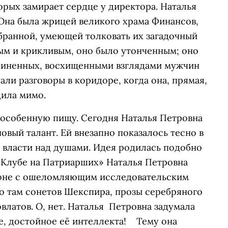
орых замирает сердце у директора. Наталья
 Она была жрицей великого храма Финансов,
бранной, умеющей толковать их загадочный
бым и крикливым, оно было утонченным; оно
чиненных, восхищенными взглядами мужчин
али разговоры в коридоре, когда она, прямая,
дила мимо.
 особенную пищу. Сегодня Наталья Петровна
овый талант. Ей внезапно показалось тесно в
 власти над душами. Идея родилась подобно
 Клубе на Патриарших» Наталья Петровна
лоне с ошеломляющим исследовательским
то там сонетов Шекспира, прозы серебряного
овлатов. О, нет. Наталья Петровна задумала
е, достойное её интеллекта! Тему она