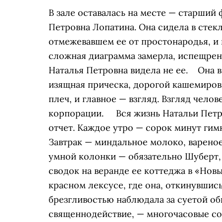
В зале оставалась на месте — старший
Петровна Лопатина. Она сидела в стекл
отмежевавшем ее от простонародья, и 
сложная диаграмма замерла, испещрен
Наталья Петровна видела не ее. Она в
изящная прическа, дорогой кашемиро
плеч, и главное — взгляд. Взгляд челов
корпорации. Вся жизнь Натальи Петр
отчет. Каждое утро — сорок минут гим
Завтрак — миндальное молоко, вареное 
умной колонки — обязательно Шуберт, 
сводок на веранде ее коттеджа в «Новы
красном лексусе, где она, откинувшись
брезгливостью наблюдала за суетой обы
священнодействие, — многочасовые со