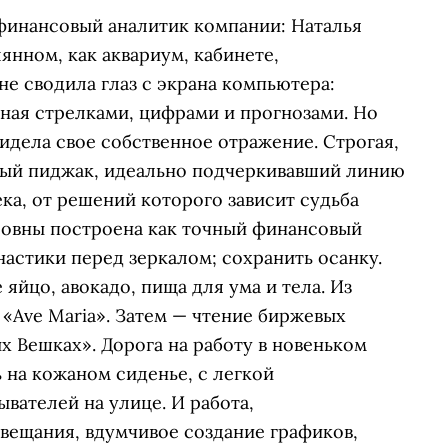
 финансовый аналитик компании: Наталья
янном, как аквариум, кабинете,
не сводила глаз с экрана компьютера:
ная стрелками, цифрами и прогнозами. Но
идела свое собственное отражение. Строгая,
вый пиджак, идеально подчеркивавший линию
ека, от решений которого зависит судьба
овны построена как точный финансовый
настики перед зеркалом; сохранить осанку.
яйцо, авокадо, пища для ума и тела. Из
«Ave Maria». Затем — чтение биржевых
х Вешках». Дорога на работу в новеньком
 на кожаном сиденье, с легкой
вателей на улице. И работа,
вещания, вдумчивое создание графиков,