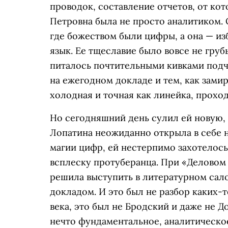
проводок, составление отчетов, от кот
Петровна была не просто аналитиком.
где божеством были цифры, а она — из
язык. Ее тщеславие было вовсе не гру
питалось почтительными кивками под
на ежегодном докладе и тем, как замир
холодная и точная как линейка, прохо
Но сегодняшний день сулил ей новую,
Лопатина неожиданно открыла в себе н
магии цифр, ей нестерпимо захотелось
всплеску протуберанца. При «Деловом
решила выступить в литературном са
докладом. И это был не разбор каких-
века, это был не Бродский и даже не Д
нечто фундаментальное, аналитическо