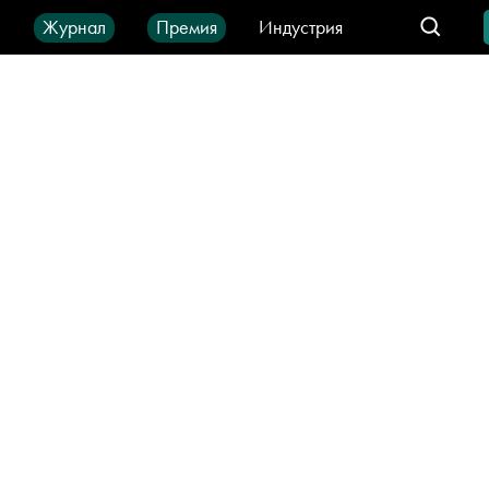
ы
Журнал
Премия
Индустрия
део
Город
IT-продукты