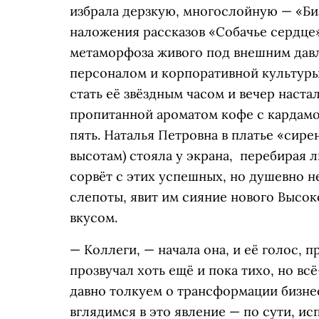
избрала дерзкую, многослойную — «Би
наложения рассказов «Собачье сердце» 
метаморфоза живого под внешним давл
персоналом и корпоративной культуры
стать её звёздным часом и вечер наста
пропитанной ароматом кофе с кардамо
пять. Наталья Петровна в платье «сире
высотам) стояла у экрана, перебирая л
сорвёт с этих успешных, но душевно 
слепоты, явит им сияние нового Высок
вкусом.
— Коллеги, — начала она, и её голос, 
прозвучал хоть ещё и пока тихо, но в
давно толкуем о трансформации бизнес
вглядимся в это явление — по сути, ис