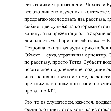
есть великие произведения Чехова и Б
все это лишено изучения в контексте
предлагаю исследовать два рассказа, г
собаки. Две судьбы! За которыми стоя
кликнула на презентацию. На экране в
лояльность vs. Шариков: саботаж». — 
Петровна, окидывая аудиторию победн
Объект — сука, утратившая ориентир. 
по рассказу, просто Тетка. Субъект во
позитивное подкрепление, создание э
интеграция в новую систему, раскрыти
прежним паттернам при возникновении 
провал по KPI.
Кто-то из слушателей, кажется, подв
филина, отпив глоток коньяка из стак