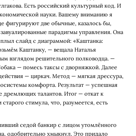
улгакова. Есть российский культурный код. И
 экономической науки. Вашему вниманию я
де фигурируют две обычные, казалось бы,
т завуалированные парадигмы управления. Она
сплыл слайд с диаграммой: «Каштанка:
Возьмём Каштанку, — вещала Наталья
ым взглядом решительного полководца. —
Собака — помесь таксы с дворняжкой. Далее
здействия — циркач. Метод — мягкая дрессура,
косистемы комфорта. Результат — успешная
е дремлющих талантов. Итог — откат к
старого стимула, что, разумеется, есть
ыпивший седой банкир с лицом утомлённого
ана, одобрительно хмыкнул. Это придало