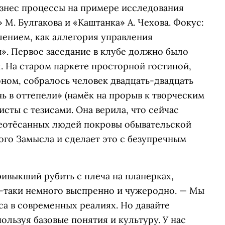
знес процессы на примере исследования
М. Булгакова и «Каштанка» А. Чехова. Фокус:
ением, как аллегория управления
». Первое заседание в клубе должно было
л. На старом паркете просторной гостиной,
ном, собралось человек двадцать-двадцать
нь в оттепели» (намёк на прорыв к творческим
исты с тезисами. Она верила, что сейчас
неотёсанных людей покровы обывательской
ого Замысла и сделает это с безупречным
привыкший рубить с плеча на планерках,
сё-таки немного выспренно и чужеродно. — Мы
а в современных реалиях. Но давайте
пользуя базовые понятия и культуру. У нас