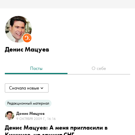
Денис Мацуев
Посты
О себе
Сначала новые
collapsed
Сначала новые
Редакционный материал
Денис Мацуев
Сначала старые
9 ОКТЯБРЯ 2009 Г., 16:16
Денис Мацуев: А меня пригласили в
Кишинев на саммит СНГ
По популярности