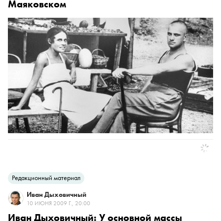
Маяковском
Редакционный материал
Иван Дыховичный
10 ИЮНЯ 2009 Г., 20:00
Иван Дыховичный: У основной массы