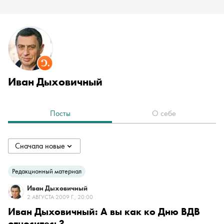
Иван Дыховичный
Посты
О себе
Сначала новые
collapsed
Сначала новые
Редакционный материал
Иван Дыховичный
Сначала старые
2 АВГУСТА 2009 Г., 20:00
Иван Дыховичный: А вы как ко Дню ВДВ
относитесь?
По популярности