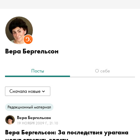
Вера Бергельсон
Посты
О себе
Сначала новые
collapsed
Сначала новые
Редакционный материал
Вера Бергельсон
Сначала старые
19 НОЯБРЯ 2009 Г., 21:10
Вера Бергельсон: За последствия урагана
могут ответить власти
По популярности