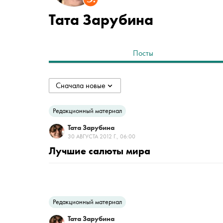
Тата Зарубина
Посты
Сначала новые
collapsed
Сначала новые
Редакционный материал
Тата Зарубина
Сначала старые
30 АВГУСТА 2012 Г., 06:00
Лучшие салюты мира
По популярности
Редакционный материал
Тата Зарубина