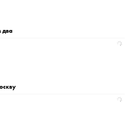
м два
оскву