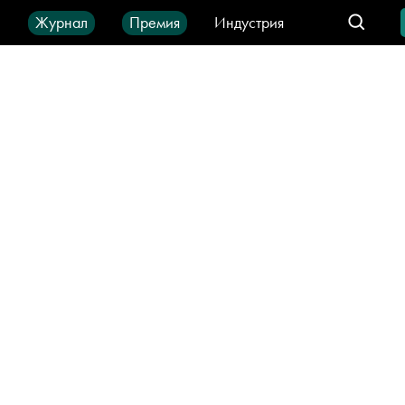
ы
Журнал
Премия
Индустрия
део
Город
IT-продукты