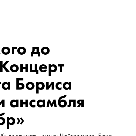
ого до
 Концерт
та Бориса
и ансамбля
бр»
б» послушать музыку Чайковского, Баха,