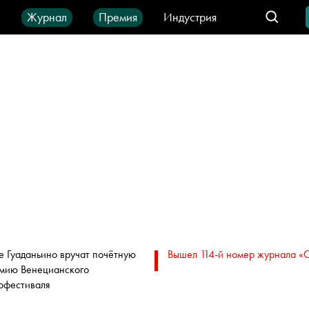
ы
Журнал
Премия
Индустрия
део
Город
IT-продукты
е Гуаданьино вручат почётную
Вышел 114-й номер журнала «
мию Венецианского
офестиваля