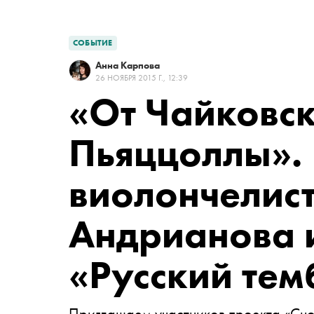
СОБЫТИЕ
Анна Карпова
26 НОЯБРЯ 2015 Г., 12:39
«От Чайковск
Пьяццоллы».
виолончелис
Андрианова 
«Русский тем
Приглашаем участников проекта «Сно