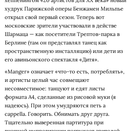
хеппенингом «20 артистов для ХХ века» новый
худрук Парижской оперы Бенжамен Мильпье
открыл свой первый сезон. Теперь вот
московские зрители участвовали в действе
Шармаца — как посетители Трептов-парка в
Берлине (там он представлял танец как
пространственную инсталляцию) или дети из
его авиньонского спектакля «Дитя».
«Manger» означает «что-то есть, потреблять»,
и артисты целый час совмещают
несовместимое: танцуют и едят листы
формата А4, сделанные из рисовой муки (я
надеюсь). При этом умудряются петь a
capрella. Говорить. Обнимать друг друга.
Тщательно выверенная партитура при
внешней импровизации погружает зрителей