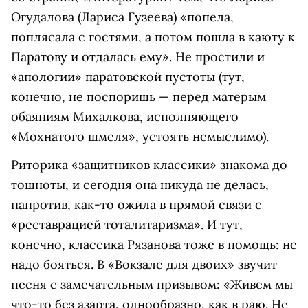
Огудалова (Лариса Гузеева) «попела,
поплясала с гостями, а потом пошла в каюту к
Паратову и отдалась ему». Не простили и
«апологии» паратовской пустоты (тут,
конечно, не поспоришь — перед матерым
обаяниям Михалкова, исполняющего
«Мохнатого шмеля», устоять немыслимо).
Риторика «защитников классики» знакома до
тошноты, и сегодня она никуда не делась,
напротив, как-то ожила в прямой связи с
«реставрацией тоталитаризма». И тут,
конечно, классика Рязанова тоже в помощь: не
надо бояться. В «Вокзале для двоих» звучит
песня с замечательным призывом: «Живем мы
что-то без азарта, однообразно, как в раю. Не