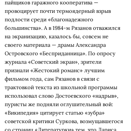
пайщиков гаражного кооператива —
провоцирует почти термоядерный взрыв
подлости среди «благонадежного
большинства». А в 1984-м Рязанов отважился
на экранизацию, казалось бы, совсем не
своего материала — драмы Александра
Островского «Бесприданница». По опросу
журнала «Советский экран», зрители
признали «Жестокий романс» лучшим
фильмом года, сам Рязанов в связи с
трактовкой текста из школьной программы
использовал слово Достоевского «надрыв»,
пуристы же подняли оглушительный вой:
«Википедия» цитирует статью «зубра»
советской критики Суркова, возмущавшегося
со страниц «Литературки» тем, что Лариса