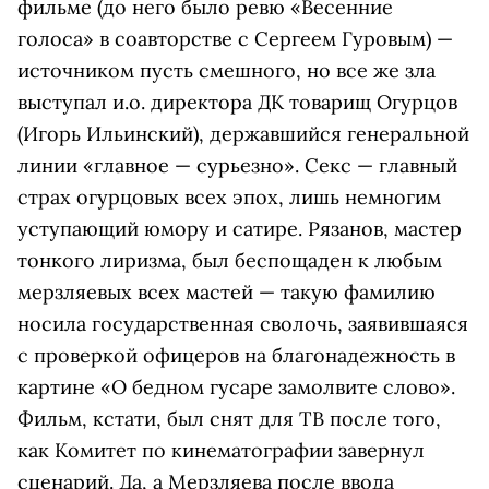
фильме (до него было ревю «Весенние
голоса» в соавторстве с Сергеем Гуровым) —
источником пусть смешного, но все же зла
выступал и.о. директора ДК товарищ Огурцов
(Игорь Ильинский), державшийся генеральной
линии «главное — сурьезно». Секс — главный
страх огурцовых всех эпох, лишь немногим
уступающий юмору и сатире. Рязанов, мастер
тонкого лиризма, был беспощаден к любым
мерзляевых всех мастей — такую фамилию
носила государственная сволочь, заявившаяся
с проверкой офицеров на благонадежность в
картине «О бедном гусаре замолвите слово».
Фильм, кстати, был снят для ТВ после того,
как Комитет по кинематографии завернул
сценарий. Да, а Мерзляева после ввода