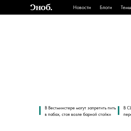
Новости
Блоги
Тем
Стиль
Ви
В Вестминстере могут запретить пить
В С
в пабах, стоя возле барной стойки
пер