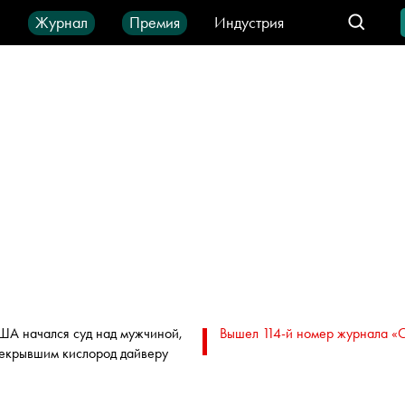
ы
Журнал
Премия
Индустрия
део
Город
IT-продукты
ША начался суд над мужчиной,
Вышел 114-й номер журнала «
екрывшим кислород дайверу