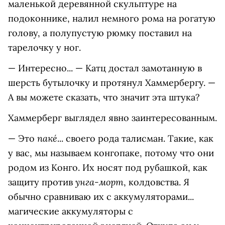
маленькой деревянной скульптуре на
подоконнике, налил немного рома на рогатую
голову, а полупустую рюмку поставил на
тарелочку у ног.
— Интересно... — Катц достал замотанную в
шерсть бутылочку и протянул Хаммербергу. —
А вы можете сказать, что значит эта штука?
Хаммерберг выглядел явно заинтересованным.
пакé
— Это
... своего рода талисман. Такие, как
у вас, мы называ
ем конгопаке, потому что они
родом из Конго. Их носят под рубашкой, как
унга-морт
защиту против
, колдовства. Я
обычно сравниваю их с аккумуляторами...
магические аккумуляторы с