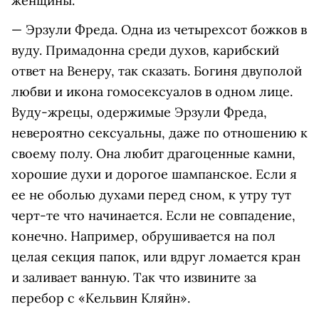
женщины.
— Эрзули Фреда. Одна из четырехсот божков в
вуду. Примадонна среди духов, карибский
ответ на Венеру, так сказать. Богиня двуполой
любви и икона гомосексуалов в одном лице.
Вуду-жрецы, одержимые Эрзули Фреда,
невероятно сексуальны, даже по отношению к
своему полу. Она любит драгоценные камни,
хорошие духи и дорогое шампанское. Если я
ее не оболью духами перед сном, к утру тут
черт-те что начинается. Если не совпадение,
конечно. Например, обрушивается на пол
целая секция папок, или вдруг ломается кран
и заливает ванную. Так что извините за
перебор с «Кельвин Кляйн».