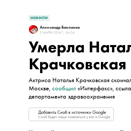
НОВОСТИ
Александр Бакланов
3 МАРТА 2016 Г., 06:04
Умерла Ната
Крачковская
Актриса Наталья Крачковская скончала
Москве,
сообщил
«Интерфакс», ссыла
департамента здравоохранения
Добавить Сноб в источники Google
Сноб будет чаще появляться у вас в Google.