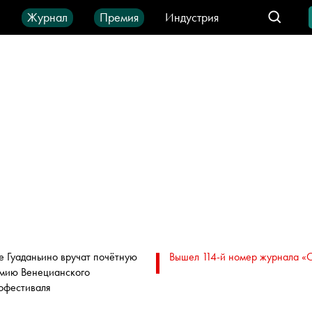
ы
Журнал
Премия
Индустрия
део
Город
IT-продукты
е Гуаданьино вручат почётную
Вышел 114-й номер журнала «
мию Венецианского
офестиваля