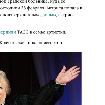
вой Градской больнице, куда ее
остоянии 28 февраля. Актриса попала в
о неподтвержденным
данным
, актриса
вердили
ТАСС в семье артистки.
Крачковская, пока неизвестно.