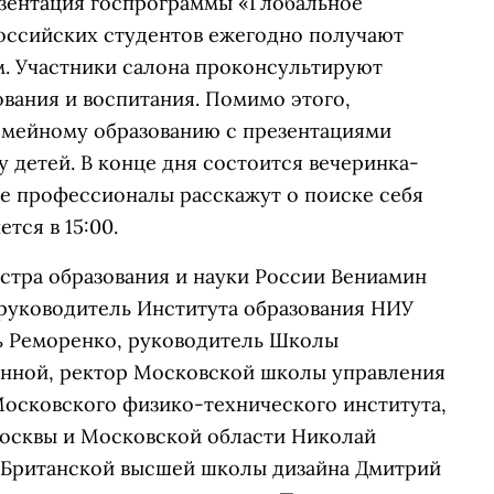
зентация госпрограммы «Глобальное
российских студентов ежегодно получают
м. Участники салона проконсультируют
вания и воспитания. Помимо этого,
емейному образованию с презентациями
у детей. В конце дня состоится вечеринка-
де профессионалы расскажут о поиске себя
тся в 15:00.
стра образования и науки России Вениамин
 руководитель Института образования НИУ
 Реморенко, руководитель Школы
нной, ректор Московской школы управления
осковского физико-технического института,
Москвы и Московской области Николай
 Британской высшей школы дизайна Дмитрий