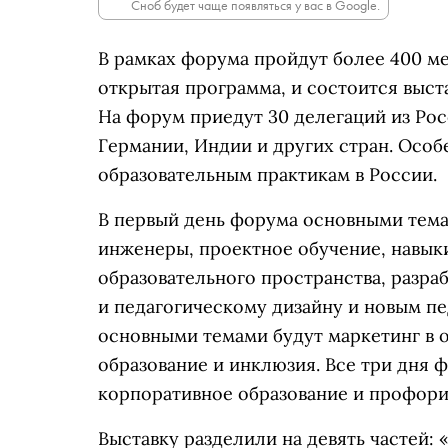
Сноб будет чаще появляться у вас в Google.
В рамках форума пройдут более 400 ме
открытая программа, и состоится выста
На форум приедут 30 делегаций из Рос
Германии, Индии и других стран. Осо
образовательным практикам в России.
В первый день форума основными тем
инженеры, проектное обучение, навыки
образовательного пространства, разра
и педагогическому дизайну и новым п
основными темами будут маркетинг в о
образование и инклюзия. Все три дня 
корпоративное образование и профори
Выставку разделили на девять частей: