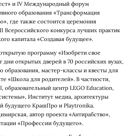
ест» и IV Международный форум
вного образования «Трансформация
во», где также состоится церемония
II Всероссийского конкурса лучших практик
ого капитала «Создавая будущее».
 открытую программу «Изобрети свое
 дни открытых дверей в 70 российских вузах,
о образования, мастер-классы и квесты для
кте «Школа для родителей». В частности,
l, образовательный центр LEGO Education,
истемы», Институт медиа, архитектуры
 будущего КрашПро и Playtronika.
имирская, автор проекта «Антирабство»,
нтации «Профессии будущего».