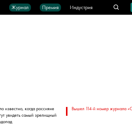
ы
Журнал
Премия
Индустрия
део
Город
IT-продукты
ло известно, когда россияне
Вышел 114-й номер журнала «
гут увидеть самый зрелищный
здопад