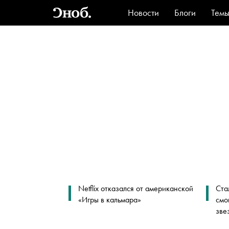
Новости
Блоги
Тем
Стиль
Ви
Netflix отказался от американской
Ста
«Игры в кальмара»
смо
зве