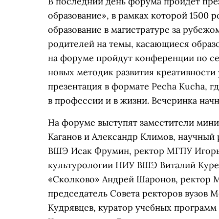
В последний день форума пройдет пре
образование», в рамках которой 1500 
образование в магистратуре за рубежо
родителей на темы, касающиеся образо
на форуме пройдут конференции по с
новых методик развития креативности 
презентация в формате Pecha Kucha, г
в профессии и в жизни. Вечеринка начне
На форуме выступят заместители мини
Каганов и Александр Климов, научный
ВШЭ Исак Фрумин, ректор МГПУ Игорь
культурологии НИУ ВШЭ Виталий Куре
«Сколково» Андрей Шаронов, ректор М
председатель Совета ректоров вузов 
Кудрявцев, куратор учебных программ